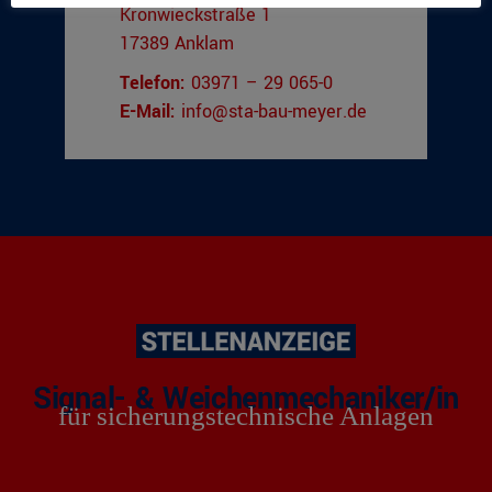
Kronwieckstraße 1
17389 Anklam
Telefon:
03971 – 29 065-0
E-Mail:
info@sta-bau-meyer.de
Signal- & Weichenmechaniker/in
für sicherungstechnische Anlagen