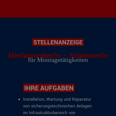
Mechatroniker/in – Schlosser/in
für Montagetätigkeiten
Installation, Wartung und Reparatur
von sicherungstechnischen Anlagen
im Infrastrukturbereich von