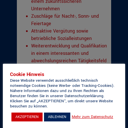
einem zukunftssicheren
Unternehmen
Zuschläge für Nacht-, Sonn- und
Feiertage
Attraktive Vergütung sowie
betriebliche Sozialleistungen
Weiterentwicklung und Qualifikation
in einem interessanten und
abwechslungsreichen Tätigkeitsfeld
Cookie Hinweis
Diese Website verwendet ausschließlich technisch
notwendige Cookies (keine Werbe- oder Tracking-Cookies).
schriftlich per Post oder
Nähere Informationen dazu und zu Ihren Rechten als
Benutzer finden Sie in unserer Datenschutzerklärung.
elektronisch via E-Mail
Klicken Sie auf „AKZEPTIEREN“, um direkt unsere Website
besuchen zu können.
STA-BAU Sicherungstechnischer
Anlagenbau
Mehr zum Datenschutz
AKZEPTIEREN
ABLEHNEN
Holger Meyer e.K.